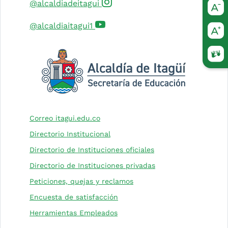
(Este enlace abrirá una nuev
@alcaldiadeitagui
(Este enlace abrirá una nueva 
@alcaldiaitagui1
(Este
(Este enlace abrirá una nueva pesta
Correo itagui.edu.co
Directorio Institucional
(Este enlace abrirá 
Directorio de Instituciones oficiales
(Este enlace abrirá 
Directorio de Instituciones privadas
(Este enlace abrirá una nu
Peticiones, quejas y reclamos
(Este enlace abrirá una nueva 
Encuesta de satisfacción
Herramientas Empleados