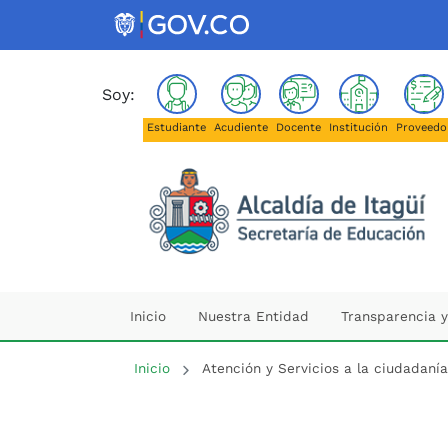
Saltar al contenido principal
(Este enlace abrirá una 
Soy:
Estudiante
Acudiente
Docente
Institución
Proveedo
Secretaría de E
Inicio
Nuestra Entidad
Transparencia y
Inicio del contenido principal
Inicio
Atención y Servicios a la ciudadanía