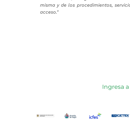
misma y de los procedimientos, servici
acceso."
Ingresa a
(Este enlace abrirá una nueva pe
(Este enlace abrirá u
(Este enlac