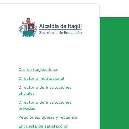
(Este enlace abrirá una nueva pest
Correo itagui.edu.co
Directorio Institucional
Directorio de Instituciones
(Este enlace abrirá una nueva pestaña)
oficiales
Directorio de Instituciones
(Este enlace abrirá una nueva pestaña)
privadas
(Este enlace abrirá una n
Peticiones, quejas y reclamos
(Este enlace abrirá una nueva
Encuesta de satisfacción