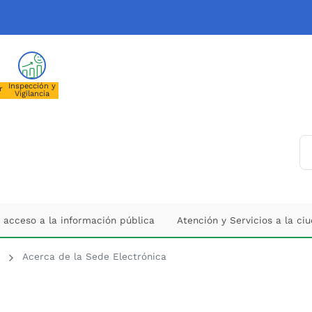
nueva pestaña)
Inspección y
r
Vigilancia
ducación de Itagüí - 
 acceso a la información pública
Atención y Servicios a la ci
Acerca de la Sede Electrónica