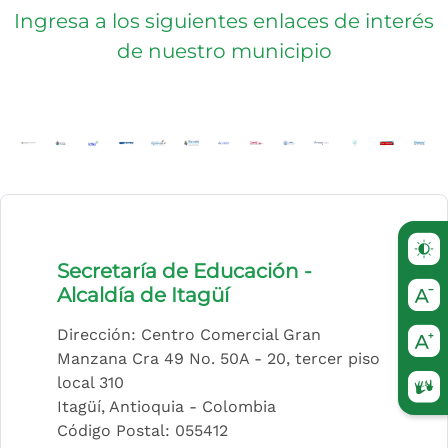
Ingresa a los siguientes enlaces de interés
de nuestro municipio
(Este enlace abrirá una nueva pestaña)
(Este enlace abrirá una nueva pestaña)
(Este enlace abrirá una nueva pestaña)
(Este enlace abrirá una nueva pestaña)
(Este enlace abrirá una nueva pesta
(Este enlace abrirá una nueva p
(Este enlace abrirá una nue
(Este enlace abrirá una
(Este enlace abrir
(Este enlace a
(Este enla
(Este 
(E
Secretaría de Educación -
Alcaldía de Itagüí
Dirección: Centro Comercial Gran
Manzana Cra 49 No. 50A - 20, tercer piso
local 310
(Este
Itagüí, Antioquia - Colombia
Código Postal: 055412