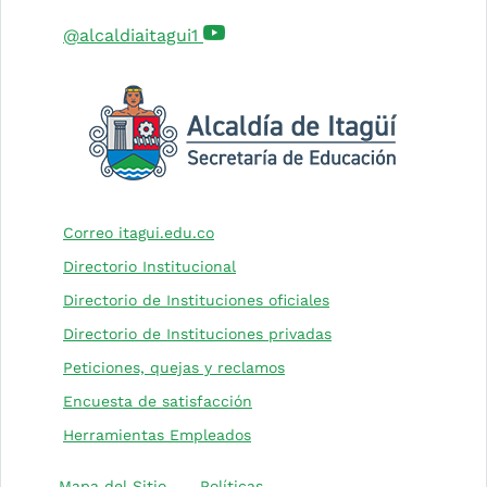
(Este enlace abrirá una nueva 
@alcaldiaitagui1
(Este enlace abrirá una nueva pesta
Correo itagui.edu.co
Directorio Institucional
(Este enlace abrirá 
Directorio de Instituciones oficiales
(Este enlace abrirá 
Directorio de Instituciones privadas
(Este enlace abrirá una nu
Peticiones, quejas y reclamos
(Este enlace abrirá una nueva 
Encuesta de satisfacción
Herramientas Empleados
(Este enlace abrirá una nuev
Mapa del Sitio
Políticas