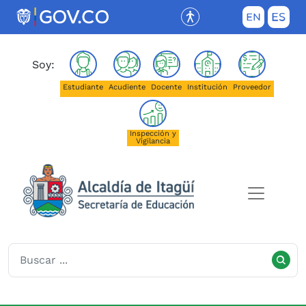
Saltar al contenido principal
(Este enlace abrirá una nueva pestañ
Soy:
Estudiante
Acudiente
Docente
Institución
Proveedor
Inspección y
Vigilancia
Secretaría de Educación de I