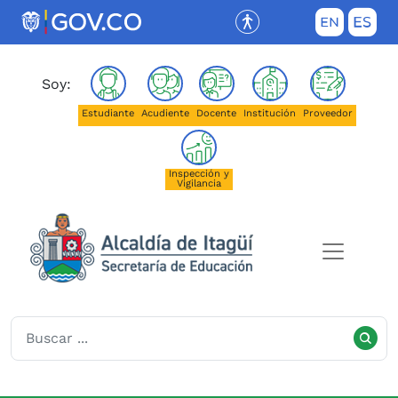
Saltar al contenido principal
(Este enlace abrirá una nueva pestañ
Soy:
Estudiante
Acudiente
Docente
Institución
Proveedor
Inspección y
Vigilancia
Secretaría de Educación de I