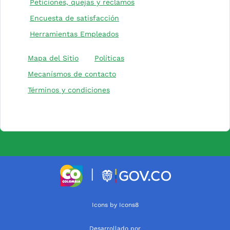
(Este enlace abrirá una nu
Peticiones, quejas y reclamos
(Este enlace abrirá una nueva 
Encuesta de satisfacción
Herramientas Empleados
(Este enlace abrirá una nuev
Mapa del Sitio
Políticas
Mecanísmos de contacto
Términos y condiciones
(Este enlace abrirá una nueva pesta
(Este enlace a
|
(Este enlace abrirá una nueva
Icons by Icons8
Desarrollado por