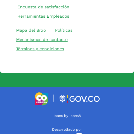
(Este enlace abrirá una nueva 
Encuesta de satisfacción
Herramientas Empleados
(Este enlace abrirá una nuev
Mapa del Sitio
Políticas
Mecanísmos de contacto
Términos y condiciones
(Este enlace abrirá una nueva pesta
(Este enlace a
|
(Este enlace abrirá una nueva
Icons by Icons8
Desarrollado por