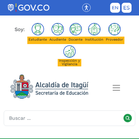
Saltar al contenido principal
(Este enlace abrirá una nueva pestañ
Soy:
Estudiante
Acudiente
Docente
Institución
Proveedor
Inspección y
Vigilancia
Secretaría de Educación de I