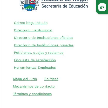
(Este
(Este enlace abrirá una nueva pesta
Correo itagui.edu.co
Directorio Institucional
(Este enlace abrirá 
Directorio de Instituciones oficiales
(Este enlace abrirá 
Directorio de Instituciones privadas
(Este enlace abrirá una nu
Peticiones, quejas y reclamos
(Este enlace abrirá una nueva 
Encuesta de satisfacción
Herramientas Empleados
(Este enlace abrirá una nuev
Mapa del Sitio
Políticas
Mecanísmos de contacto
Términos y condiciones