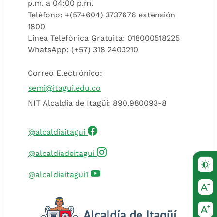
p.m. a 04:00 p.m.
Teléfono: +(57+604) 3737676 extensión
1800
Línea Telefónica Gratuita: 018000518225
WhatsApp: (+57) 318 2403210
Correo Electrónico:
semi@itagui.edu.co
NIT Alcaldía de Itagüí: 890.980093-8
(Este enlace abrirá una nueva 
@alcaldiaitagui
(Este enlace abrirá una nuev
@alcaldiadeitagui
(Este enlace abrirá una nueva 
@alcaldiaitagui1