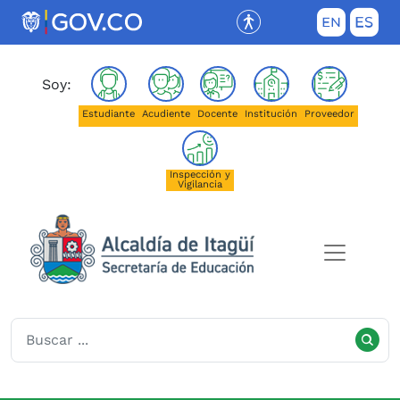
Saltar al contenido principal
(Este enlace abrirá una nueva pestañ
Soy:
Estudiante
Acudiente
Docente
Institución
Proveedor
Inspección y
Vigilancia
Secretaría de Educación de I