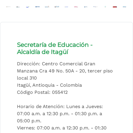
(Este enlace abrirá una nueva pestaña)
(Este enlace abrirá una nueva pestaña)
(Este enlace abrirá una nueva pestaña)
(Este enlace abrirá una nueva pestaña)
(Este enlace abrirá una nueva pesta
(Este enlace abrirá una nueva p
(Este enlace abrirá una nue
(Este enlace abrirá una
(Este enlace abrir
(Este enlace a
(Este enla
(Este 
(E
Secretaría de Educación -
Alcaldía de Itagüí
Dirección: Centro Comercial Gran
Manzana Cra 49 No. 50A - 20, tercer piso
local 310
Itagüí, Antioquia - Colombia
Código Postal: 055412
Horario de Atención: Lunes a Jueves:
07:00 a.m. a 12:30 p.m. - 01:30 p.m. a
05:00 p.m.
Viernes: 07:00 a.m. a 12:30 p.m. - 01:30